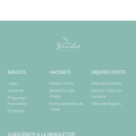
BÁSICOS
HACEMOS
MEJORES POSTS
Login
Pilates Online
Mejores Esterillas
Sobre Mi
Beneficios del
Reducir Dolor de
Pilates
Espalda
Preguntas
Frecuentes
Entrenamientos de
Ideas de Regalos
15min
El Estudio
SUBSCRÍBETE A LA NEWSLETTER