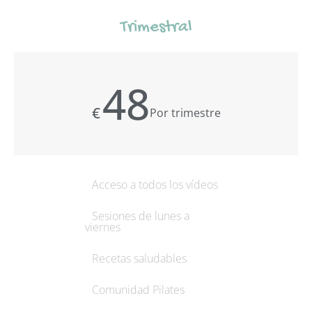
Trimestral
48
€
Por trimestre
Acceso a todos los vídeos
Sesiones de lunes a
viernes
Recetas saludables
Comunidad Pilates