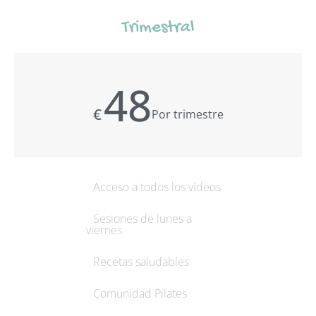
Trimestral
48
€
Por trimestre
Acceso a todos los vídeos
Sesiones de lunes a
viernes
Recetas saludables
Comunidad Pilates