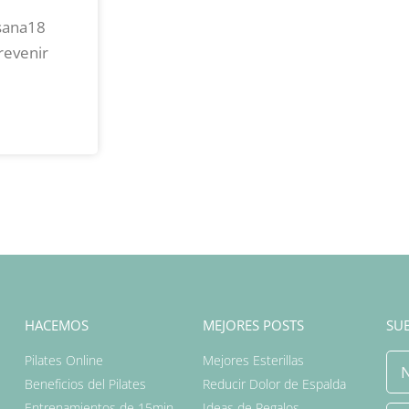
 sana18
revenir
HACEMOS
MEJORES POSTS
SUB
Pilates Online
Mejores Esterillas
Beneficios del Pilates
Reducir Dolor de Espalda
Entrenamientos de 15min
Ideas de Regalos