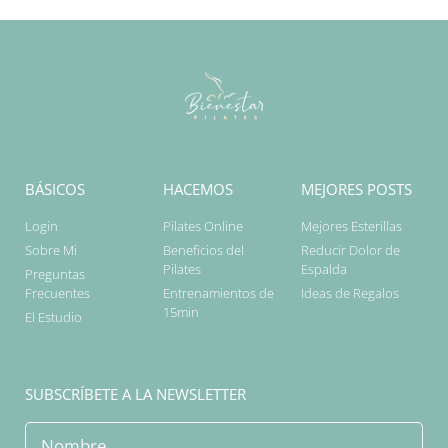
BÁSICOS
HACEMOS
MEJORES POSTS
Login
Pilates Online
Mejores Esterillas
Sobre Mi
Beneficios del
Reducir Dolor de
Pilates
Espalda
Preguntas
Frecuentes
Entrenamientos de
Ideas de Regalos
15min
El Estudio
SUBSCRÍBETE A LA NEWSLETTER