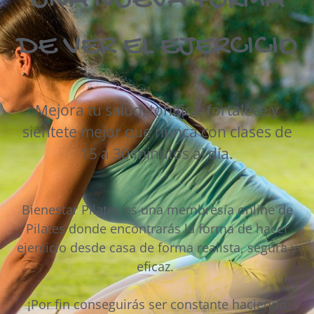
UNA NUEVA FORMA
DE VER EL EJERCICIO
Mejora tu salud, tonifica, fortalece y
siéntete mejor que nunca con clases de
15 a 30 minutos al día.
Bienestar Pilates es una membresía online de
Pilates donde encontrarás la forma de hacer
ejercicio desde casa de forma realista, segura y
eficaz.
¡Por fin conseguirás ser constante haciendo