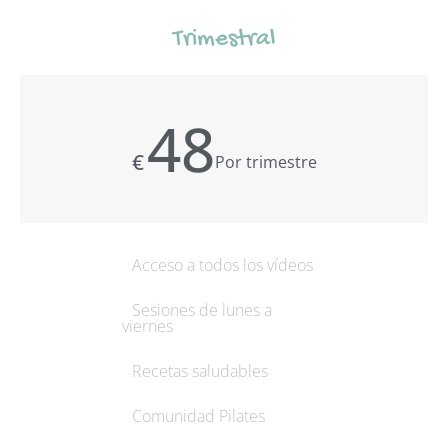
Trimestral
48
€
Por trimestre
Acceso a todos los vídeos
Sesiones de lunes a
viernes
Recetas saludables
Comunidad Pilates