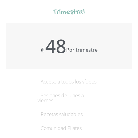
Trimestral
48
€
Por trimestre
Acceso a todos los vídeos
Sesiones de lunes a
viernes
Recetas saludables
Comunidad Pilates