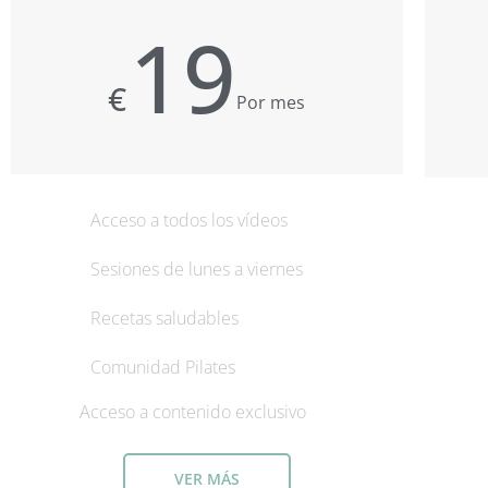
19
€
Por mes
Acceso a todos los vídeos
Sesiones de lunes a viernes
Recetas saludables
Comunidad Pilates
Acceso a contenido exclusivo
VER MÁS