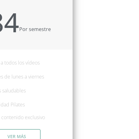
84
Por semestre
a todos los vídeos
s de lunes a viernes
 saludables
dad Pilates
 contenido exclusivo
VER MÁS