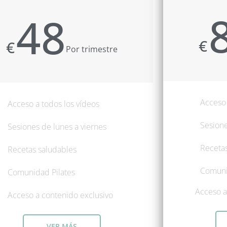
48
€
€
Por trimestre
Acceso 
Acceso a todos los vídeos
Sesione
Sesiones de lunes a viernes
Recetas
Recetas saludables
Comuni
Comunidad Pilates
Acceso a
Acceso a contenido exclusivo
VER MÁS