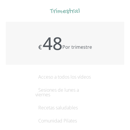
Trimestral
48
€
Por trimestre
Acceso a todos los vídeos
Sesiones de lunes a
viernes
Recetas saludables
Comunidad Pilates