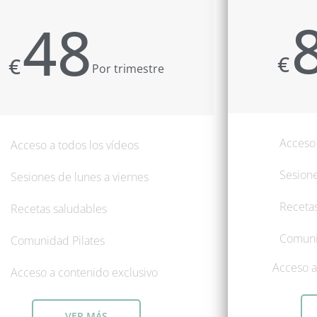
48
€
€
Por trimestre
Acceso 
Acceso a todos los vídeos
Sesione
Sesiones de lunes a viernes
Recetas
Recetas saludables
Comuni
Comunidad Pilates
Acceso a
Acceso a contenido exclusivo
VER MÁS