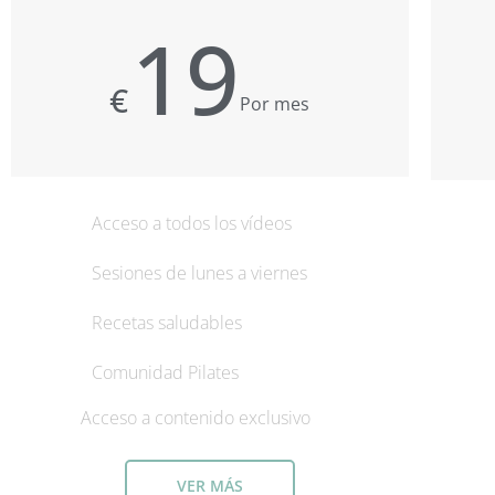
19
€
Por mes
Acceso a todos los vídeos
Sesiones de lunes a viernes
Recetas saludables
Comunidad Pilates
Acceso a contenido exclusivo
VER MÁS