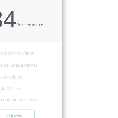
84
Por semestre
a todos los vídeos
s de lunes a viernes
 saludables
dad Pilates
 contenido exclusivo
VER MÁS